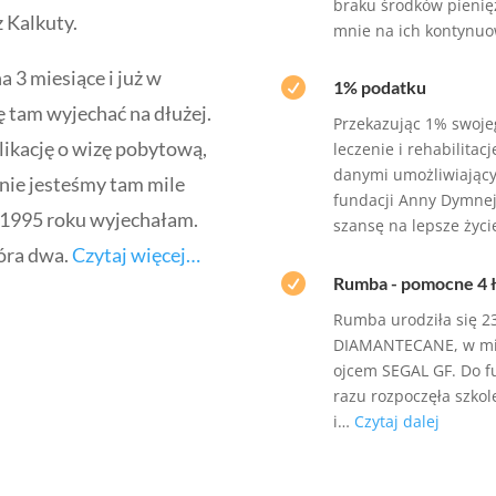
braku środków pienięż
 Kalkuty.
mnie na ich kontynu
 3 miesiące i już w

1% podatku
ę tam wyjechać na dłużej.
Przekazując 1% swoje
likację o wizę pobytową,
leczenie i rehabilitacj
danymi umożliwiając
 nie jesteśmy tam mile
fundacji Anny Dymnej
a 1995 roku wyjechałam.
szansę na lepsze życi
óra dwa.
Czytaj więcej…

Rumba - pomocne 4 ł
Rumba urodziła się 23
DIAMANTECANE, w mioci
ojcem SEGAL GF. Do fu
razu rozpoczęła szkole
i…
Czytaj dalej