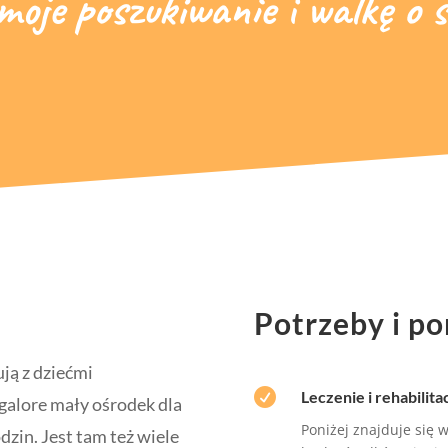
moje poszukiwanie i walkę o s
Potrzeby i p
ują z dziećmi

Leczenie i rehabilita
galore mały ośrodek dla
Poniżej znajduje się 
zin. Jest tam też wiele