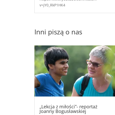
v=jY0_RkP1HK4
Inni piszą o nas
„Lekcja z miłości”- reportaż
Joanny Bogusławskiej