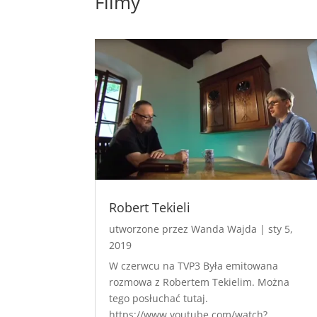
Filmy
Robert Tekieli
utworzone przez
Wanda Wajda
|
sty 5,
2019
W czerwcu na TVP3 Była emitowana
rozmowa z Robertem Tekielim. Można
tego posłuchać tutaj.
https://www.youtube.com/watch?