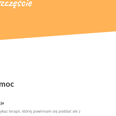
zczęście
omoc
cja
wykaz terapii, której powinnam się poddać ale z