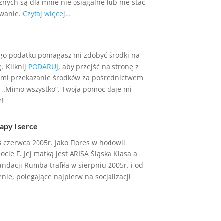
nych są dla mnie nie osiągalne lub nie stać
owanie.
Czytaj więcej…
go podatku pomagasz mi zdobyć środki na
ę. Kliknij
PODARUJ
, aby przejść na stronę z
ymi przekazanie środków za pośrednictwem
 „Mimo wszystko”. Twoja pomoc daje mi
e!
apy i serce
 czerwca 2005r. Jako Flores w hodowli
e F. Jej matką jest ARISA Śląska Klasa a
ndacji Rumba trafiła w sierpniu 2005r. i od
nie, polegające najpierw na socjalizacji