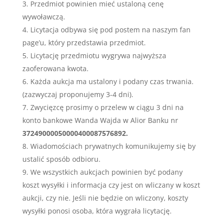
Przedmiot powinien mieć ustaloną cenę
wywoławczą.
Licytacja odbywa się pod postem na naszym fan
page’u, który przedstawia przedmiot.
Licytację przedmiotu wygrywa najwyższa
zaoferowana kwota.
Każda aukcja ma ustalony i podany czas trwania.
(zazwyczaj proponujemy 3-4 dni).
Zwycięzcę prosimy o przelew w ciągu 3 dni na
konto bankowe Wanda Wajda w Alior Banku nr
37249000050000400087576892.
Wiadomościach prywatnych komunikujemy się by
ustalić sposób odbioru.
We wszystkich aukcjach powinien być podany
koszt wysyłki i informacja czy jest on wliczany w koszt
aukcji, czy nie. Jeśli nie będzie on wliczony, koszty
wysyłki ponosi osoba, która wygrała licytację.