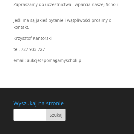
Zapraszamy do uczestnictwa i wparcia naszej Scholi
Jeśli ma są jakieś pytanie i wątpliwości prosimy o
kontakt.
Krzysztof Kantorski
tel. 727 933 727
email: aukcje@pomagamyscholi.pl
Wyszukaj na stronie